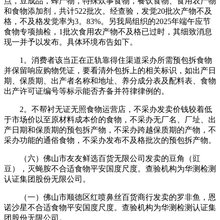
点，豆成品，蜂产物，特殊炊事食物，餐饮食物、食用农产物
和食物添加剂，共计522批次。经查验，发觉20批次产物不及
格，不及格发觉率为3。83%。另我局组织的2025年端午应节
食物专项抽检，1批次食用农产物不及格已过时，其细致消息
现一并予以发布。具体环境布告如下。
1。消费者该当正在正轨靠得住渠道采办所需预包拆食物
并保留响应购物凭证，要看清外包拆上的相关标识，如出产日
期、保质期、出产者名称和地址、养分成分表及配料表、食物
出产许可证编号等标示能否齐备并符律律例的。
2。不帮衬无证无照食物运营店，不采办发卖价钱较着低
于市场价以至原材料成本价的食物，不采办无厂名、厂址、出
产日期和保质期的预包拆产物，不采办跨越保质期的产物，不
采办功能的通俗食物，不采办发布不及格批次的预包拆产物。
（六）佛山市友友鲜选百货无限公司发卖的豆角（豇
豆），灭蝇胺不合适食物平安国度尺度。查验机构为华测检测
认证集团股份无限公司。
（一）佛山市顺德区红喷鼻丝百货商行发卖的罗非鱼，恩
诺沙星不合适食物平安国度尺度。查验机构为华测检测认证集
团股份无限公司。