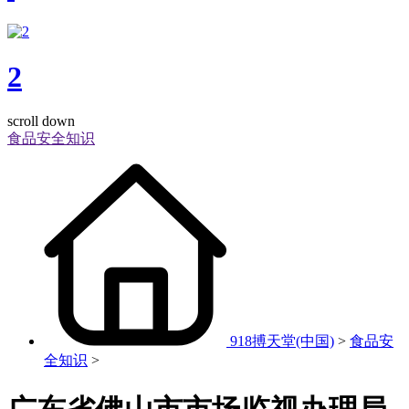
2
scroll down
食品安全知识
918搏天堂(中国)
>
食品安
全知识
>