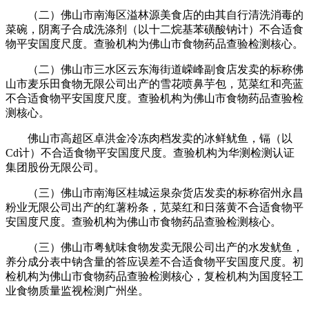
（二）佛山市南海区溢林源美食店的由其自行清洗消毒的
菜碗，阴离子合成洗涤剂（以十二烷基苯磺酸钠计）不合适食
物平安国度尺度。查验机构为佛山市食物药品查验检测核心。
（二）佛山市三水区云东海街道嵘峰副食店发卖的标称佛
山市麦乐田食物无限公司出产的雪花喷鼻芋包，苋菜红和亮蓝
不合适食物平安国度尺度。查验机构为佛山市食物药品查验检
测核心。
佛山市高超区卓洪金冷冻肉档发卖的冰鲜鱿鱼，镉（以
Cd计）不合适食物平安国度尺度。查验机构为华测检测认证
集团股份无限公司。
（三）佛山市南海区桂城运泉杂货店发卖的标称宿州永昌
粉业无限公司出产的红薯粉条，苋菜红和日落黄不合适食物平
安国度尺度。查验机构为佛山市食物药品查验检测核心。
（三）佛山市粤鱿味食物发卖无限公司出产的水发鱿鱼，
养分成分表中钠含量的答应误差不合适食物平安国度尺度。初
检机构为佛山市食物药品查验检测核心，复检机构为国度轻工
业食物质量监视检测广州坐。