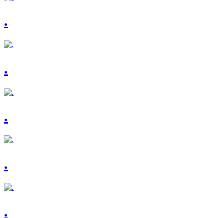
.
.
.
.
.