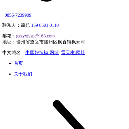
0856-7239909
联系人：简总
159 8501 0110
邮箱：
gzzyxjysp@163.com
地址：贵州省遵义市播州区枫香镇枫元村
中文域名：
中国好辣椒.网址
雷天椒.网址
首页
关于我们