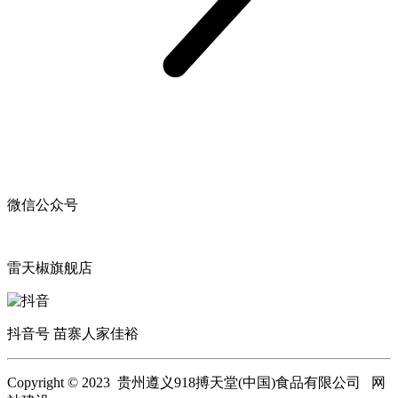
微信公众号
雷天椒旗舰店
抖音号 苗寨人家佳裕
Copyright © 2023 贵州遵义918搏天堂(中国)食品有限公司 网