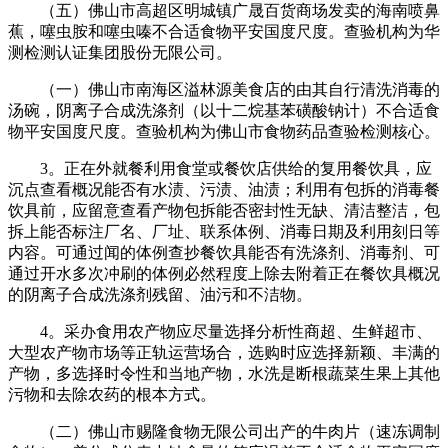
（五）佛山市高超区明城镇广晟百货商场发卖的海南喷鼻
蕉，噻虫胺和噻虫嗪不合适食物平安国度尺度。查验机构为华
测检测认证集团股份无限公司。
（一）佛山市南海区溢林源美食店的由其自行清洗消毒的
汤碗，阴离子合成洗涤剂（以十二烷基苯磺酸钠计）不合适食
物平安国度尺度。查验机构为佛山市食物药品查验检测核心。
3。正在外就餐利用食堂或餐饮店供给的复用餐饮具，应
沉点查看概况能否有水渍、污渍、油渍；利用有包拆的消毒餐
饮具前，应留意查看产物包拆能否密封性无缺、清洁整洁，包
拆上能否标注厂名、厂址、联系体例、消毒日期及利用刻日等
内容。可通过闻的体例查抄餐饮具能否有洗涤剂、消毒剂、可
通过开水多次冲刷的体例必然程度上除去附着正在餐饮具概况
的阴离子合成洗涤剂残留、油污和不洁物。
4。采办食用农产物应尽量选择分析性商超、生鲜超市、
大型农产物市场等正轨运营场合，选购时应选择新颖、丰满的
产物，多选择时令性和当地产物，水洗是断根蔬菜生果上其他
污物和去除农药的根本方式。
（二）佛山市赐隆食物无限公司出产的牛肉片（速冻调制