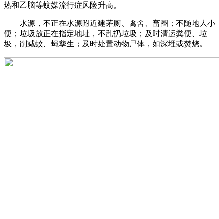
热和乙脑等蚊媒流行症风险升高。
水源，不正在水源附近建茅厕、禽舍、畜圈；不随地大小
便；垃圾放正在指定地址，不乱扔垃圾；及时清运粪便、垃
圾，削减蚊、蝇孳生；及时处置动物尸体，如深埋或焚烧。