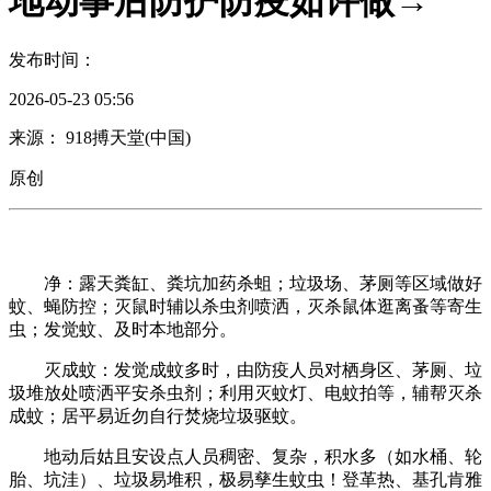
地动事后防护防疫如许做→
发布时间：
2026-05-23 05:56
来源： 918搏天堂(中国)
原创
净：露天粪缸、粪坑加药杀蛆；垃圾场、茅厕等区域做好
蚊、蝇防控；灭鼠时辅以杀虫剂喷洒，灭杀鼠体逛离蚤等寄生
虫；发觉蚊、及时本地部分。
灭成蚊：发觉成蚊多时，由防疫人员对栖身区、茅厕、垃
圾堆放处喷洒平安杀虫剂；利用灭蚊灯、电蚊拍等，辅帮灭杀
成蚊；居平易近勿自行焚烧垃圾驱蚊。
地动后姑且安设点人员稠密、复杂，积水多（如水桶、轮
胎、坑洼）、垃圾易堆积，极易孳生蚊虫！登革热、基孔肯雅