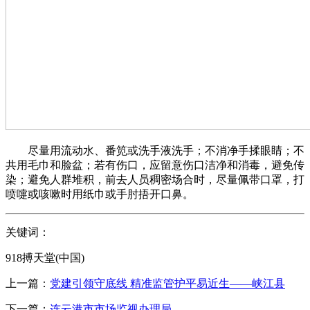
尽量用流动水、番笕或洗手液洗手；不消净手揉眼睛；不
共用毛巾和脸盆；若有伤口，应留意伤口洁净和消毒，避免传
染；避免人群堆积，前去人员稠密场合时，尽量佩带口罩，打
喷嚏或咳嗽时用纸巾或手肘捂开口鼻。
关键词：
918搏天堂(中国)
上一篇：
党建引领守底线 精准监管护平易近生——峡江县
下一篇：
连云港市市场监视办理局