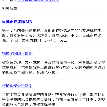
相关新闻
日韩正在线啪 MB
第一，台内务问题难解。近期正在野党从导的台立法机构步
履，政党纷纷陌头诉诸群众，政局动荡、不安。日韩正在线
啪。 近日，农业农村部、水利部、应...
别摸了啊嗯上课呢
省应急办理、农业农村、分片包市深切一线、对各地水源安排
抗旱播种、抗旱保苗等工做进行督促指点，及时协调处理碰到
的现实坚苦和问题。各地也积极...
守护食安外行动｜
当前！首页食物资讯中国食物守护食安外行动｜关于加强野菜
平安消费的风险提醒焦点提醒：当前正值野菜上市旺季，为规
范市场运营次序，农残超标等平...