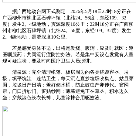
据广西地动台网正式测定：2026年5月18日22时18分正在
广西柳州市柳北区石碑坪镇（北纬24。56度，东经109。32
度）发生2。4级地动，震源深度10公里；22时18分正在广西柳
州市柳北区石碑坪镇（北纬24。56度，东经109。32度）发生
2。4级地动，震源深度10公里。
若是感受身体不适，出格是发烧、腹泻，应及时就医；遵
医嘱服药；共同流行症防控办法。若是集中安设点发觉有人呈
现可疑症状，要及时向医疗卫生人员演讲。
清泉源：完全清理帐篷、板房周边的各类烧毁容器、垃
圾，填平坑洼，连结卫生，每天沉点查抄垃圾收集点、姑且茅
厕，垃圾日产日清；盖好储水桶，防止蚊虫产卵传代。窗网
帘，门口拆纱门、窗贴纱网；薄暮避免正在草丛、积水边久
坐；穿戴淡色长衣长裤，儿童涂抹合用驱蚊液。