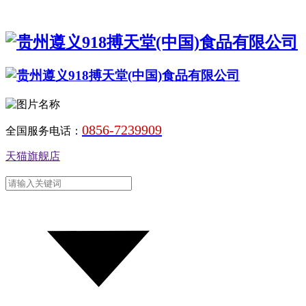
0856-7239909
全国服务电话：
天猫旗舰店