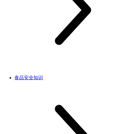
食品安全知识