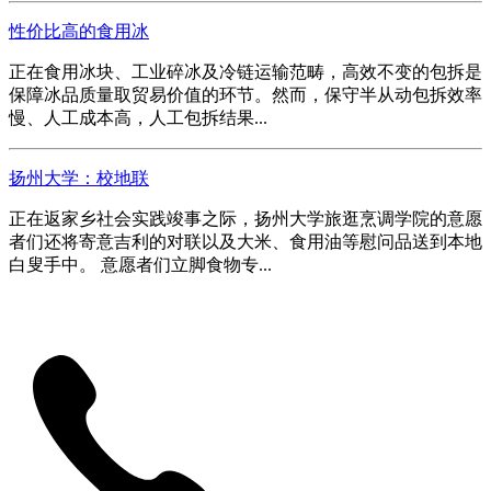
性价比高的食用冰
正在食用冰块、工业碎冰及冷链运输范畴，高效不变的包拆是
保障冰品质量取贸易价值的环节。然而，保守半从动包拆效率
慢、人工成本高，人工包拆结果...
扬州大学：校地联
正在返家乡社会实践竣事之际，扬州大学旅逛烹调学院的意愿
者们还将寄意吉利的对联以及大米、食用油等慰问品送到本地
白叟手中。 意愿者们立脚食物专...