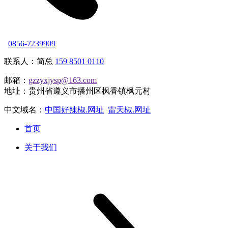
0856-7239909
联系人：简总
159 8501 0110
邮箱：
gzzyxjysp@163.com
地址：贵州省遵义市播州区枫香镇枫元村
中文域名：
中国好辣椒.网址
雷天椒.网址
首页
关于我们