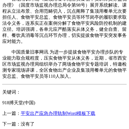
办理》（国度市场监视办理总局令第98号）展开系统解读。课
程从立法布景、合用范畴切入，沉点阐释了集顶用餐单元次要
担任人、食物平安总监、食物平安员等环节岗亭的履职要求取
法令义务，连系实正在案例分解了食物平安风险防控机制的建
立径。培训强调，各单元应严酷落实从体义务，健全自查、留
样、餐饮具消毒等沉点环节办理，切实提拔食物平安突发事务
应对能力。
中国质量旧事网讯 为进一步提拔食物平安办理步队的专
业能力取合规程度，压实食物平安从体义务，近期，省市西安
区市场监视办理局组织举办了两场食物平安专题培训，特邀检
测专家现场讲课，全区食物出产企业及集顶用餐单元的食物平
安总监、食物平安员等110人加入。
关键词：
918搏天堂(中国)
上一篇：
平安出产应急办理轨制Word模板下载
下一篇：没有了