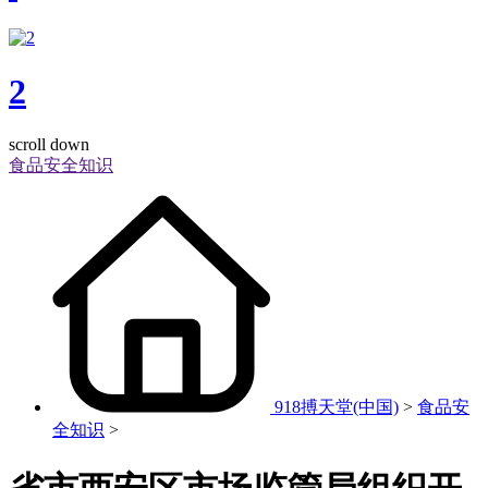
2
scroll down
食品安全知识
918搏天堂(中国)
>
食品安
全知识
>