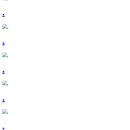
.
.
.
.
.