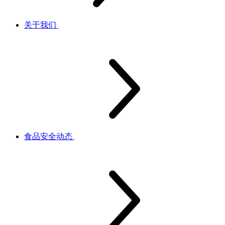
关于我们
食品安全动态