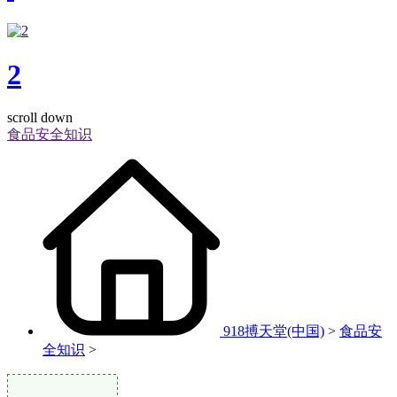
2
scroll down
食品安全知识
918搏天堂(中国)
>
食品安
全知识
>