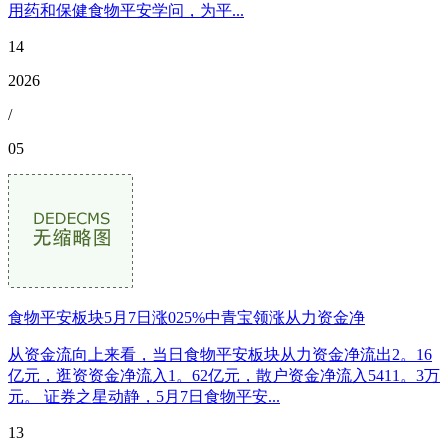
用药和保健食物平安学问，为平...
14
2026
/
05
食物平安板块5月7日涨025%中青宝领涨从力资金净
从资金流向上来看，当日食物平安板块从力资金净流出2。16
亿元，逛资资金净流入1。62亿元，散户资金净流入5411。3万
元。 证券之星动静，5月7日食物平安...
13