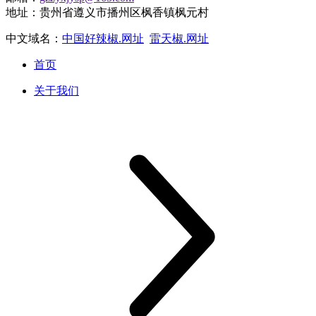
地址：贵州省遵义市播州区枫香镇枫元村
中文域名：
中国好辣椒.网址
雷天椒.网址
首页
关于我们