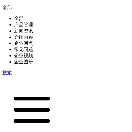
全部
全部
产品管理
新闻资讯
介绍内容
企业网点
常见问题
企业视频
企业图册
搜索