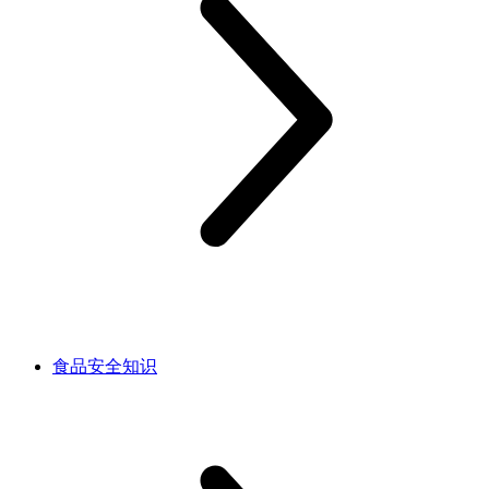
食品安全知识