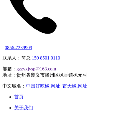
0856-7239909
联系人：简总
159 8501 0110
邮箱：
gzzyxjysp@163.com
地址：贵州省遵义市播州区枫香镇枫元村
中文域名：
中国好辣椒.网址
雷天椒.网址
首页
关于我们