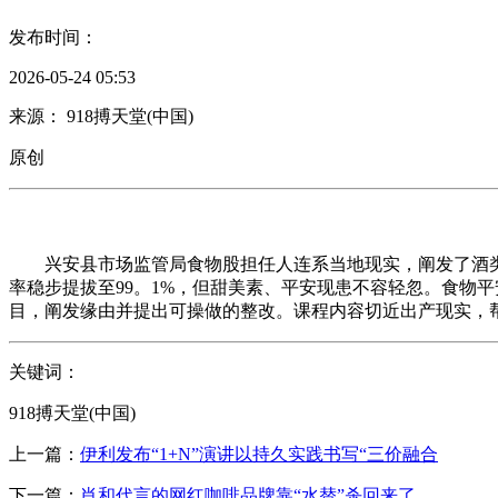
发布时间：
2026-05-24 05:53
来源： 918搏天堂(中国)
原创
兴安县市场监管局食物股担任人连系当地现实，阐发了酒类
率稳步提拔至99。1%，但甜美素、平安现患不容轻忽。食物
目，阐发缘由并提出可操做的整改。课程内容切近出产现实，
关键词：
918搏天堂(中国)
上一篇：
伊利发布“1+N”演讲以持久实践书写“三价融合
下一篇：
肖和代言的网红咖啡品牌靠“水替”杀回来了