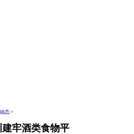
动态
>
训建牢酒类食物平