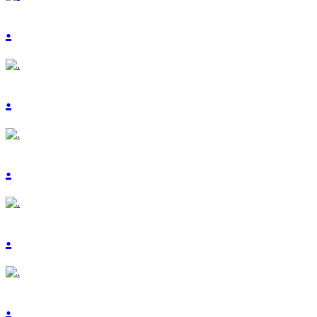
.
.
.
.
.