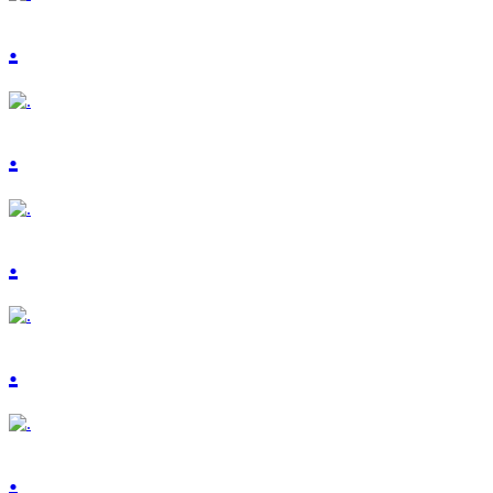
.
.
.
.
.