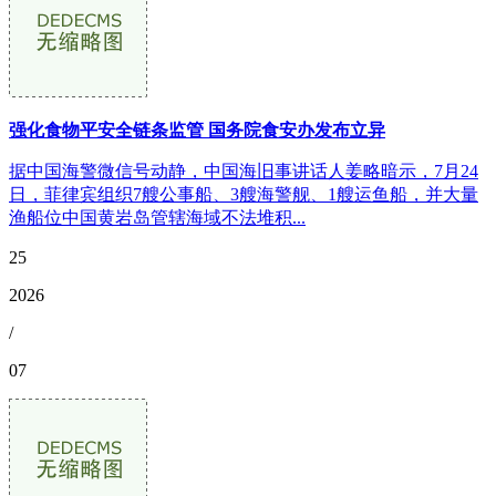
强化食物平安全链条监管 国务院食安办发布立异
据中国海警微信号动静，中国海旧事讲话人姜略暗示，7月24
日，菲律宾组织7艘公事船、3艘海警舰、1艘运鱼船，并大量
渔船位中国黄岩岛管辖海域不法堆积...
25
2026
/
07