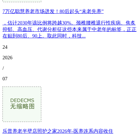
7万亿聪慧养老市场迸发！80后起头“未老先养”
，估计2030年该比例将跨越30%。颈椎腰椎退行性疾病、焦炙
抑郁、高血压、代谢分析征这些本来属于中老年的标签，正正
在贴到80后、90上。取此同时，科技...
24
2026
/
07
乐普养老半壁店照护之家2026年-医养连系内容收住