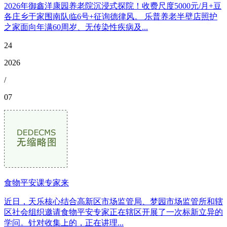
2026年御鑫洋康园养老院沉浸式探院！收费尺度5000元/月+豆
各庄乡于家围南队临6号+征询德律风。 乐普养老半壁店照护
之家面向年满60周岁、无传染性疾病及...
24
2026
/
07
食物平安课专家来
近日，天乐核心结合高新区市场监管局、梦园市场监管所和辖
区社会组织邀请食物平安专家正在辖区开展了一次标新立异的
学问。针对收集上的，正在讲理...