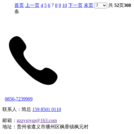
首页
上一页
4
5
6
7
8
9
10
下一页
末页
共
52
页
308
条
0856-7239909
联系人：简总
159 8501 0110
邮箱：
gzzyxjysp@163.com
地址：贵州省遵义市播州区枫香镇枫元村